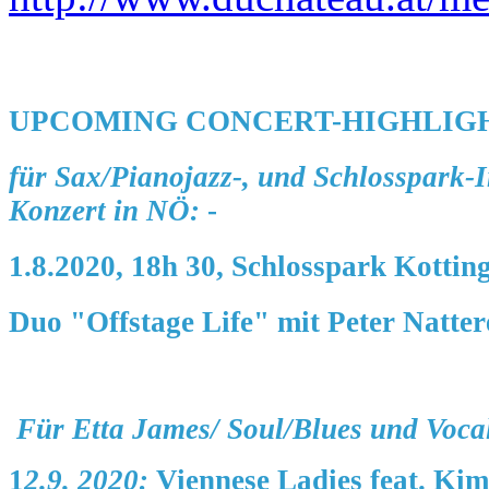
UPCOMING CONCERT-HIGHLIGHT
für Sax/Pianojazz-, und Schlosspark-In
Konzert
in NÖ:
-
1.8.2020, 18h 30, Schlosspark Kotti
Duo "Offstage Life"
mit Peter Natter
Für Etta James/ Soul/Blues und Vocal-
1
2.9. 2020:
Viennese Ladies feat. Ki