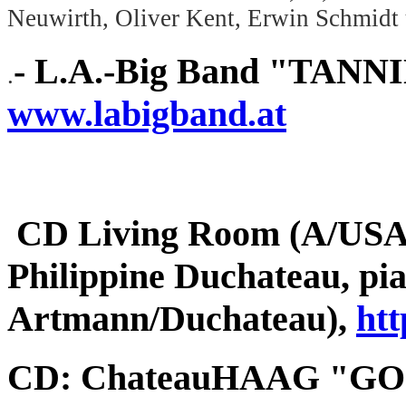
Neuwirth, Oliver Kent, Erwin Schmidt 
- L.A.-Big Band "TANNIN"
.
www.labigband.at
CD Living Room (A/USA):
Philippine Duchateau, pi
Artmann/Duchateau),
ht
CD: ChateauHAAG "GOOD