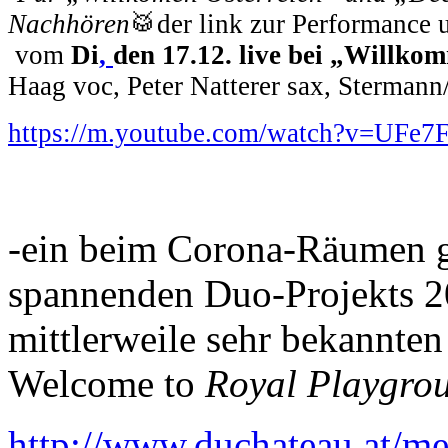
Nachhören
🥁der link zur Performance 
vom
Di
,
den 17.12. live bei „Willk
Haag voc, Peter Natterer sax, Sterman
https://m.youtube.com/watch?v=UFe
-ein beim Corona-Räumen g
spannenden Duo-Projekts 20
mittlerweile sehr bekannten 
Welcome to
Royal Playgro
http://www.duchateau.at/m