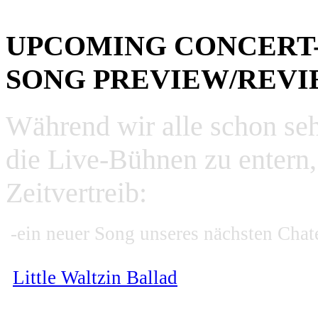
UPCOMING CONCERT-H
SONG PREVIEW/REV
Während wir alle schon seh
die Live-Bühnen zu entern
Zeitvertreib:
-ein neuer Song unseres nächsten C
Little Waltzin Ballad