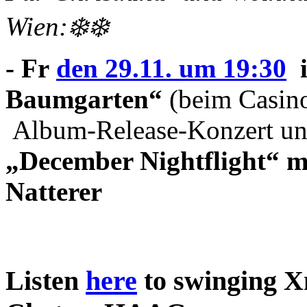
Wien:❄️❄️
- Fr
den 29.11. um 19:30
i
Baumgarten“
(beim Casin
Album-Release-Konzert un
„December Nightflight“ m
Natterer
Listen
here
to swinging X